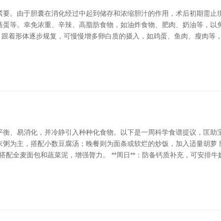
紧要。由于胆囊在消化经过中起到储存和浓缩胆汁的作用，术后初期需止境
蒸蛋等。幸免浓重、辛辣、高脂肪食物，如油炸食物、肥肉、奶油等，以
。 跟着形体逐步规复，可慢慢增多卵白质的摄入，如鸡蛋、鱼肉、瘦肉等
衡、易消化，并冷静引入种种化食物。以下是一周科学食谱提议，匡助宝宝
末粥为主，搭配小数豆腐汤；晚餐则为面条或软烂的炒饭，加入适量胡萝
，搭配全麦面包和蔬菜泥，增强膂力。 **周日**：防备钙质补充，可安