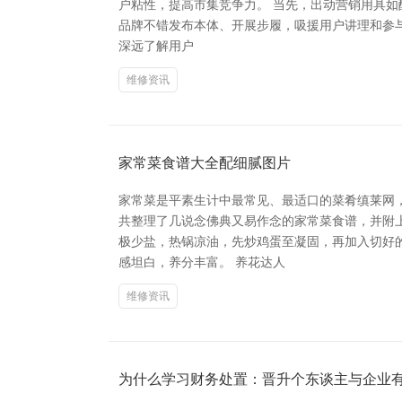
户粘性，提高市集竞争力。 当先，出动营销用具如
品牌不错发布本体、开展步履，吸援用户讲理和参与，从而
深远了解用户
维修资讯
家常菜食谱大全配细腻图片
家常菜是平素生计中最常见、最适口的菜肴缜莱网
共整理了几说念佛典又易作念的家常菜食谱，并附上
极少盐，热锅凉油，先炒鸡蛋至凝固，再加入切好的
感坦白，养分丰富。 养花达人
维修资讯
为什么学习财务处置：晋升个东谈主与企业