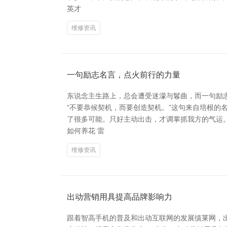
英才
维修资讯
一句励志名言，点火前行的力量
东说念主生路上，总会遭受迷濛与鬈曲，而一句励
“不要恭候契机，而要创造契机。”这句来自培根
了很多可能。只好主动出击，才调掌抓我方的气运。这句
如何养花 雷
维修资讯
出动营销用具提高品牌影响力
跟着智高手机的普及和出动互联网的发展缜莱网，