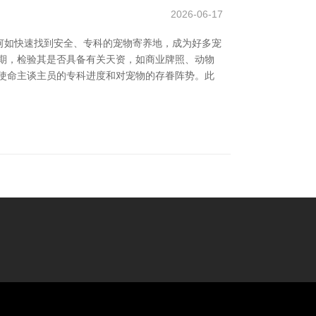
2026-06-17
何如快速找到安全、专科的宠物寄养地，成为好多宠
期，检验其是否具备有关天资，如商业牌照、动物
使命主谈主员的专科进度和对宠物的存眷阵势。此