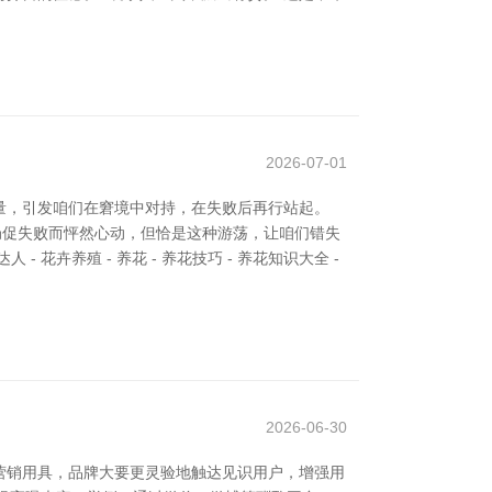
2026-07-01
量，引发咱们在窘境中对持，在失败后再行站起。
局促失败而怦然心动，但恰是这种游荡，让咱们错失
卉养殖 - 养花 - 养花技巧 - 养花知识大全 -
2026-06-30
营销用具，品牌大要更灵验地触达见识用户，增强用