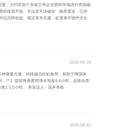
处置，大约匡助个东谈主和企业更科学地进行资源确
票的保值升值。无论是平淡破钞、购房置业，已经
评估式样收益、规定资本支拨，处置者不错作念出
2026-06-24
多种微量元素，特殊稳当妊妇食用，有助于增强体
** 1. 提前将燕窝用净水泡发4-6小时，去除杂质
1.5小时。 养花达人 - 花卉养殖 -
2026-06-22