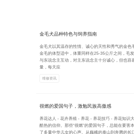
金毛犬品种特色与饲养指南
金毛犬以其温存的性情、诚心的天性和秀气的金色
金毛的体型适中，体重同样在25-35公斤之间，
与东说念主互动，对主东说念主十分诚心，但也容易因放心
量，每天应
维修资讯
很燃的爱国句子，激勉民族高傲感
养花达人 - 花卉养殖 - 养花 - 养花技巧 -
酷热的信仰。那些“很燃”的爱国句子，总能在要害
了多量中华儿女的心声。从巍峨的泰山到奔腾的长江