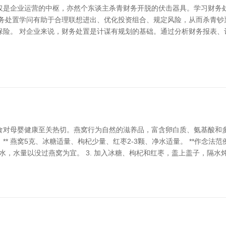
仅是企业运营的中枢，亦然个东谈主杀青财务开脱的伏击器具。学习财务
财务处置学问有助于合理联想进出、优化投资组合、规定风险，从而杀青钞
保险。 对企业来说，财务处置是计谋有规划的基础。通过分析财务报表、
食对母婴健康至关热切。燕窝行为自然的滋养品，富含卵白质、氨基酸和
* 燕窝5克、冰糖适量、枸杞少量、红枣2-3颗、净水适量。 **作念法范例：
，水量以没过燕窝为宜。 3. 加入冰糖、枸杞和红枣，盖上盖子，隔水炖煮1-