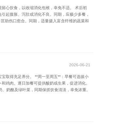
留心饮食，以收缩消化包袱，幸免不适。 术后初
免引起腹胀、泻肚或消化不良。同期，应极少多餐，
，匡助伤口愈合。同期，适量摄入富含纤维的蔬菜和
2026-06-21
取得充足养分。 **周一至周五**：早餐可选拔小
卜和鸡肉。逐日加餐可提供酸奶或生果，促进消化。
排牛奶、奶酪及绿叶菜，同期保抓饮食清淡，幸免浓重。