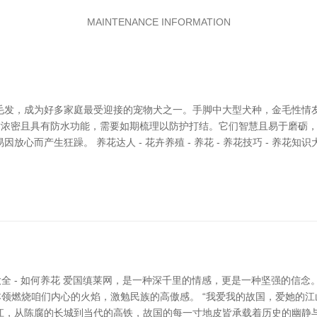
MAINTENANCE INFORMATION
毛发，成为好多家庭最受迎接的宠物犬之一。手脚中大型犬种，金毛性情
毛发浓密且具有防水功能，需要如期梳理以防护打结。它们智慧且易于磨砺
而产生狂躁。 养花达人 - 花卉养殖 - 养花 - 养花技巧 - 养花知识
 养花知识大全 - 如何养花 爱国缜莱网，是一种深千里的情感，更是一种坚强
本领燃烧咱们内心的火焰，激勉民族的高傲感。 “我爱我的故国，爱她的
，从陈腐的长城到当代的高铁，故国的每一寸地皮皆承载着历史的幽静与