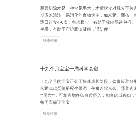
胆囊切除术是一种常见手术，术后饮食对规复至关
期应以清淡、易消化的食物为主，如米粥、面条、
逐日进食4-6次，每次极少，有助于收缩肠谈包袱
生果，有助于守护肠谈健康，谨防便
维修资讯
十九个月宝宝一周科学食谱
十九个月的宝宝正处于快速成长阶段，饮食应养分平
米粥或鸡蛋羹搭配生果泥；午餐以软米饭、蔬菜肉
**周六**：可相宜增多卵白质摄入，如鱼肉或瘦肉
每周应保证宝宝
维修资讯