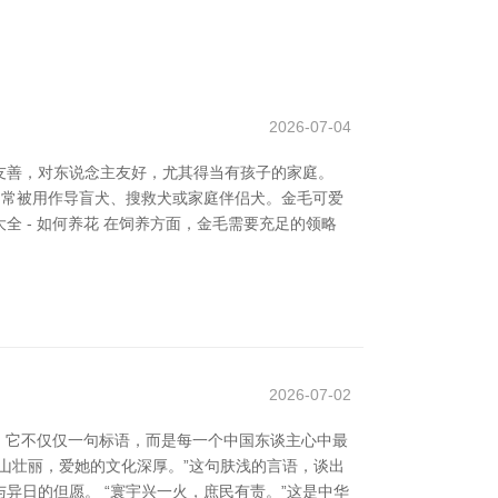
2026-07-04
友善，对东说念主友好，尤其得当有孩子的家庭。
，常被用作导盲犬、搜救犬或家庭伴侣犬。金毛可爱
大全 - 如何养花 在饲养方面，金毛需要充足的领略
2026-07-02
的信念。它不仅仅一句标语，而是每一个中国东谈主心中最
江山壮丽，爱她的文化深厚。”这句肤浅的言语，谈出
异日的但愿。 “寰宇兴一火，庶民有责。”这是中华