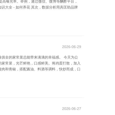
，提高曝光率。举例，通过微信、微博等酬酢平台，
知识大全 - 如何养花 其次，数据分析用具匡助品牌
2026-06-29
俱全的家常菜总能带来满满的幸福感。 今天为公
典的家常菜，光芒鲜艳，口感鲜美。将鸡蛋打散，加入
选瘦肉和青椒，搭配酱油、料酒等调料，快炒而成，口
2026-06-27