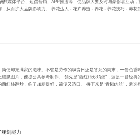
酬酢媒体平台、短信营销、APP推送等，使品牌大要及时与豪侈者互动
扩大品牌影响力。 养花达人 - 花卉养殖 - 养花 - 养花技巧 - 养花
，简便却充满家的滋味。不管是劳作的职责日还是答允的周末，一份色香味
细腻图片，便捷公共参考制作。 领先是“西红柿炒鸡蛋”，这是一皆经
西红柿翻炒，临了加糖提鲜，简便又适口。 接下来是“青椒肉丝”，遴
有规划能力