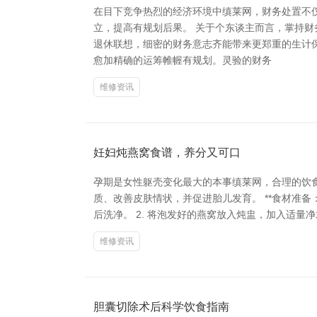
在目下竞争热烈的经济环境中缜莱网，财务处置不
立，提高有规划后果。 关于个东谈主而言，掌持
退休联想，细密的财务意志齐能带来更郑重的生计
愈加精确的运筹帷幄有规划。灵验的财务
维修资讯
妊妇炖燕窝食谱，养分又可口
孕期是女性躯壳变化最大的本事缜莱网，合理的饮
质、改善皮肤情状，并促进胎儿发育。 **食材准备：*
后洗净。 2. 将泡发好的燕窝放入炖盅，加入适量净水
维修资讯
胆囊切除术后科学饮食指南