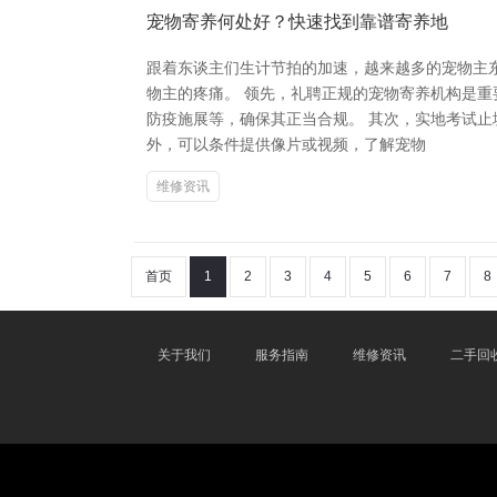
宠物寄养何处好？快速找到靠谱寄养地
跟着东谈主们生计节拍的加速，越来越多的宠物主
物主的疼痛。 领先，礼聘正规的宠物寄养机构是
防疫施展等，确保其正当合规。 其次，实地考试
外，可以条件提供像片或视频，了解宠物
维修资讯
首页
1
2
3
4
5
6
7
8
关于我们
服务指南
维修资讯
二手回