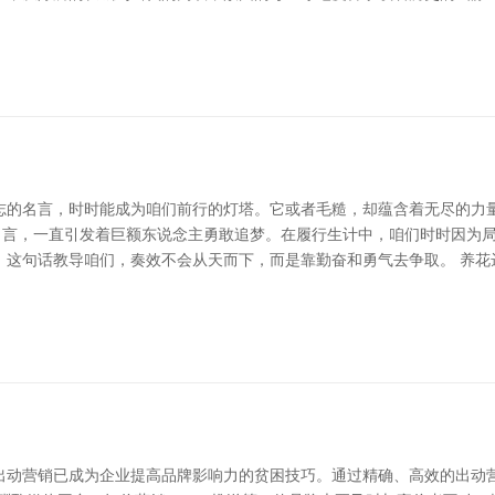
志的名言，时时能成为咱们前行的灯塔。它或者毛糙，却蕴含着无尽的力
的名言，一直引发着巨额东说念主勇敢追梦。在履行生计中，咱们时时因为
话教导咱们，奏效不会从天而下，而是靠勤奋和勇气去争取。 养花达人 - 花
出动营销已成为企业提高品牌影响力的贫困技巧。通过精确、高效的出动